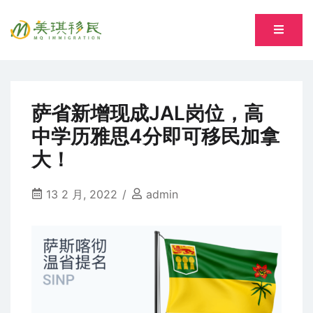
Skip
to
专注萨省持牌移民专业顾问 Song, Tiantian R520277
content
美琪移民 MQ immigration
萨省新增现成JAL岗位，高
中学历雅思4分即可移民加拿
大！
13 2 月, 2022
admin