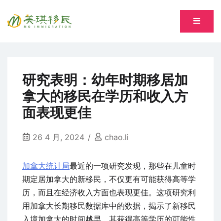
Skip
to
专注萨省持牌移民专业顾问 Song, Tiantian R520277
content
美琪移民 MQ immigration
研究表明：幼年时期移居加
拿大的移民在学历和收入方
面表现更佳
26 4 月, 2024
chao.li
加拿大统计局
最近的一项研究发现，那些在儿童时
期定居加拿大的新移民，不仅更有可能获得高等学
历，而且在经济收入方面也表现更佳。这项研究利
用加拿大长期移民数据库中的数据，揭示了新移民
入境加拿大的时间越早，其获得高等学历的可能性