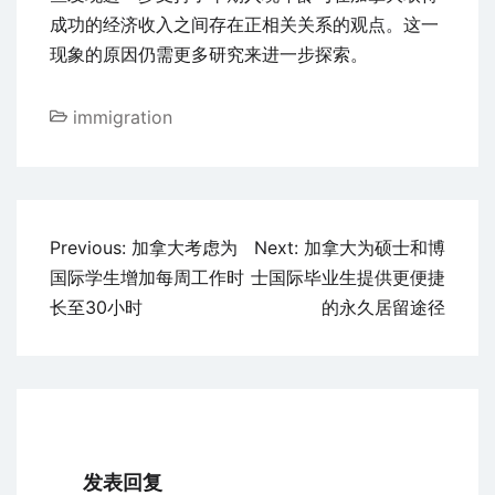
成功的经济收入之间存在正相关关系的观点。这一
现象的原因仍需更多研究来进一步探索。
immigration
文
Previous:
加拿大考虑为
Next:
加拿大为硕士和博
章
国际学生增加每周工作时
士国际毕业生提供更便捷
导
长至30小时
的永久居留途径
航
发表回复