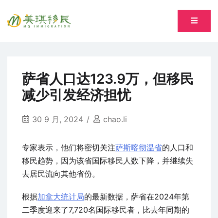
Skip
to
专注萨省持牌移民专业顾问 Song, Tiantian R520277
content
美琪移民 MQ immigration
萨省人口达123.9万，但移民
减少引发经济担忧
30 9 月, 2024
chao.li
专家表示，他们将密切关注
萨斯喀彻温省
的人口和
移民趋势，因为该省国际移民人数下降，并继续失
去居民流向其他省份。
根据
加拿大统计局
的最新数据，萨省在2024年第
二季度迎来了7,720名国际移民者，比去年同期的