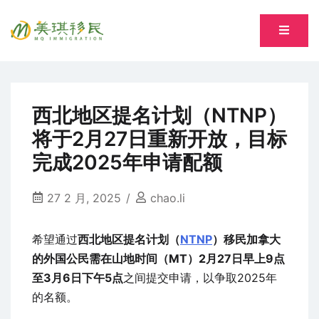
Skip
to
专注萨省持牌移民专业顾问 Song, Tiantian R520277
content
美琪移民 MQ immigration
西北地区提名计划（NTNP）
将于2月27日重新开放，目标
完成2025年申请配额
27 2 月, 2025
chao.li
希望通过
西北地区提名计划（
NTNP
）移民加拿大
的外国公民需在山地时间（MT）2月27日早上9点
至3月6日下午5点
之间提交申请，以争取2025年
的名额。