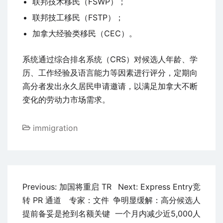
联邦技术移民（FSWP）；
联邦技工移民（FSTP）；
加拿大经验类移民（CEC）。
系统通过综合排名系统（CRS）对候选人年龄、学
历、工作经验及语言能力等因素进行评分，定期向
高分者发出永久居民申请邀请，以满足加拿大不断
变化的劳动力市场需求。
immigration
文
Previous:
加国将重启 TR
Next:
Express Entry竞
章
转 PR 通道 专家：文件
争明显缓解：高分候选人
导
提前备妥是抢到名额关键
一个月内减少近5,000人