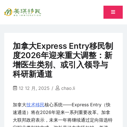
Skip
to
专注萨省持牌移民专业顾问 Song, Tiantian R520277
content
美琪移民 MQ immigration
加拿大Express Entry移民制
度2026年迎来重大调整：新
增医生类别、或引入领导与
科研新通道
12 12 月, 2025
chao.li
加拿大
技术移民
核心系统——Express Entry（快
速通道）将在2026年迎来一系列重要改革。加拿
大联邦政府表示，未来一年将继续通过定向筛选特