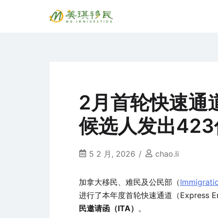
Skip
to
专注萨省持牌移民专业顾问 Song, Tiantian R520
美琪移民 MQ immig
content
2月首轮快速通
候选人发出42
5 2 月, 2026
chao.li
加拿大移民、难民及公民部（
Immigrati
进行了本年度首轮快速通道（Express E
民邀请函（ITA）
。