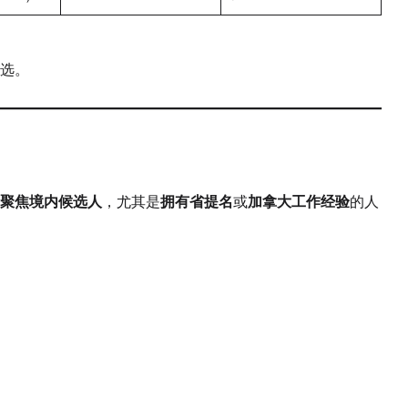
选。
聚焦境内候选人
，尤其是
拥有省提名
或
加拿大工作经验
的人