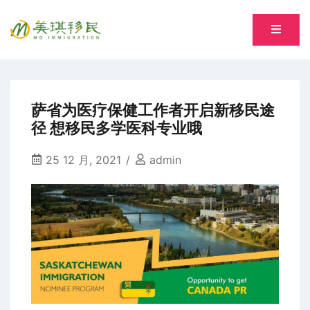
Skip
to
专注萨省持牌移民专业顾问 Song, Tiantian R520277
content
美琪移民 MQ immigration
萨省为医疗保健工作者开启新移民途
径 想移民多学医科专业哦
25 12 月, 2021
admin