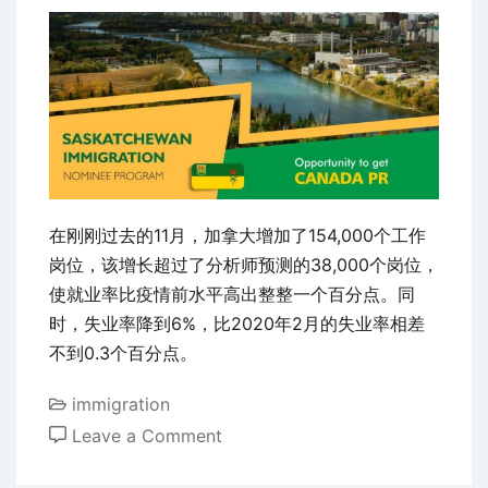
工
作
者
开
启
新
移
民
在刚刚过去的11月，加拿大增加了154,000个工作
途
岗位，该增长超过了分析师预测的38,000个岗位，
径
使就业率比疫情前水平高出整整一个百分点。同
想
时，失业率降到6%，比2020年2月的失业率相差
移
不到0.3个百分点。
民
多
immigration
学
on
Leave a Comment
医
萨
科