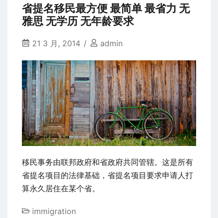
子
省提名移民最方便 最简单 最省力 无
女、
雅思 无学历 无年龄要求
父
母
21 3 月, 2014
admin
团
聚
移
民
亲
属
担
保
超
移民事务由联邦政府和省政府共同管辖。这是所有
级
省提名项目的法律基础，省提名项目要求申请人打
签
算永久居住在某个省。
证
immigration
一