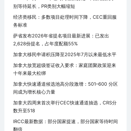
别等待延长，PR类别大幅缩短
无
学
经济类移民：多数项目处理时间下降，CEC重回服
历
务标准
无
萨省发布2026年省提名项目最新进展：已发出
年
2,628份提名，占年度配额55%
龄
加拿大移民申请积压降至2025年7月以来最低水平
要
求
加拿大放宽超级签证收入要求：家庭团聚政策迎来
十年来最大松绑
加拿大快速通道候选池高分段激增：501–600 分区
间成为增长核心力量
加拿大四周来首次举行CEC快速通道抽选，CRS分
数升至518
IRCC最新数据：部分国家提速，部分国家等待时间
翻倍