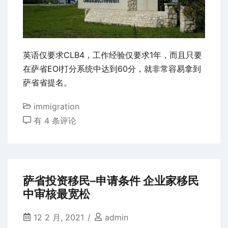
不
断
更
新
英语仅要求CLB4，工作经验仅要求1年，而且只要
中
在萨省EOI打分系统中达到60分，就非常容易拿到
萨省省提名。
immigration
详
有 4 条评论
解
加
拿
大
萨省投资移民–申请条件 企业家移民
萨
中审核最宽松
省
雇
12 2 月, 2021
admin