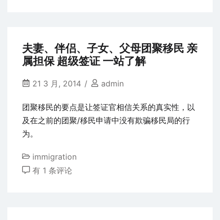
Markup:
Text
Alignment
夫妻、伴侣、子女、父母团聚移民 亲
属担保 超级签证 一站了解
21 3 月, 2014
admin
团聚移民的要点是让签证官相信关系的真实性，以
及在之前的团聚/移民申请中没有欺骗移民局的行
为。
immigration
夫
有 1 条评论
妻、
伴
侣、