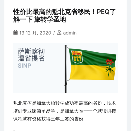
投
以
资
性价比最高的魁北克省移民！PEQ了
拿
移
解一下 旅转学圣地
枫
民
叶
–
13 12 月, 2020
admin
卡
申
登
请
录
条
件
企
业
家
移
魁北克省是加拿大旅转学成功率最高的省份，技术
民
培训专业课简单易学，是加拿大唯一一个就读拼接
中
课程就有资格获得三年工签的省份
审
核