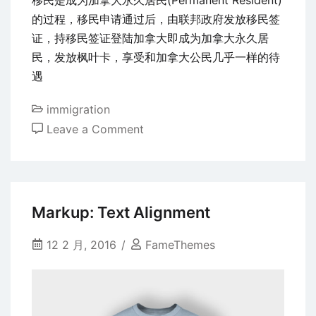
下
的过程，移民申请通过后，由联邦政府发放移民签
旅
证，持移民签证登陆加拿大即成为加拿大永久居
转
民，发放枫叶卡，享受和加拿大公民几乎一样的待
学
遇
圣
地
immigration
on
Leave a Comment
移
民？
如
何
Markup: Text Alignment
成
为
12 2 月, 2016
FameThemes
加
拿
大