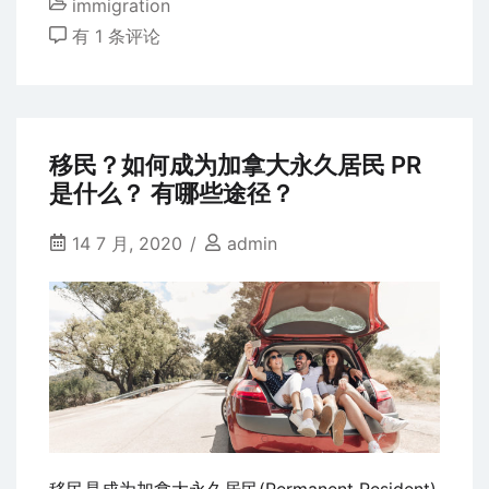
immigration
最
性
有 1 条评论
宽
价
松
比
最
高
移民？如何成为加拿大永久居民 PR
的
是什么？ 有哪些途径？
魁
北
14 7 月, 2020
admin
克
省
移
民！
PEQ
了
解
一
移民是成为加拿大永久居民(Permanent Resident)