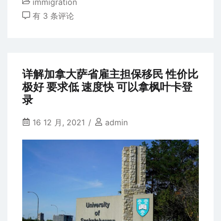
immigration
员
SINP
有 3 条评论
收
萨
益
省
省
提
详解加拿大萨省雇主担保移民 性价比
名
极好 要求低 速度快 可以拿枫叶卡登
介
录
绍
雇
16 12 月, 2021
admin
主
担
保
亲
属
移
民