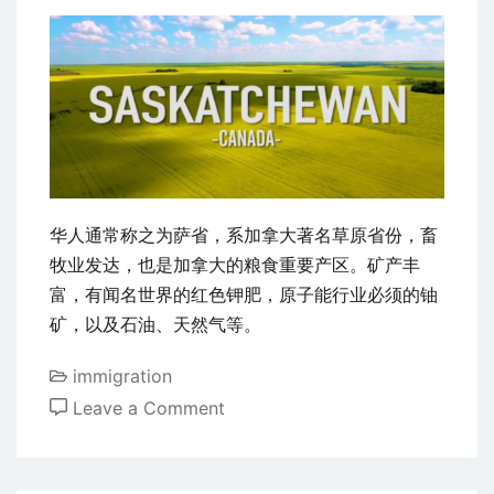
主
担
保
移
民
性
价
比
华人通常称之为萨省，系加拿大著名草原省份，畜
极
牧业发达，也是加拿大的粮食重要产区。矿产丰
好
富，有闻名世界的红色钾肥，原子能行业必须的铀
要
矿，以及石油、天然气等。
求
低
immigration
速
on
Leave a Comment
度
萨
快
省
可