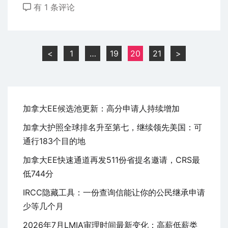
省
有 1 条评论
站
提
了
名
解
移
文
<
1
…
19
20
21
>
民
章
最
分
方
页
便
加拿大EE候选池更新：高分申请人持续增加
最
加拿大护照全球排名升至第七，继续领先美国：可
简
通行183个目的地
单
最
加拿大EE快速通道再发511份省提名邀请，CRS最
省
低744分
力
IRCC隐藏工具：一份查询信能让你的公民继承申请
无
少等几个月
雅
2026年7月LMIA审理时间最新变化：高薪低薪类
思