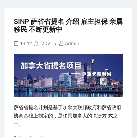
省
专
新
业
试
哦
SINP 萨省省提名 介绍 雇主担保 亲属
点
移民 不断更新中
项
目
16 12 月, 2021
admin
NOC
CD
可
以
移
民
服
萨省省提名计划是基于加拿大联邦政府和萨省政府
务
协商基础上制定的，是移民加拿大的快捷方 式之
行
一。
业
人