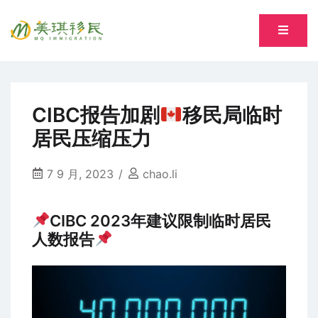
Skip
to
专注萨省持牌移民专业顾问 Song, Tiantian R520277
content
美琪移民 MQ immigration
CIBC报告加剧
移民局临时
居民压缩压力
7 9 月, 2023
chao.li
CIBC 2023年建议限制临时居民
人数报告