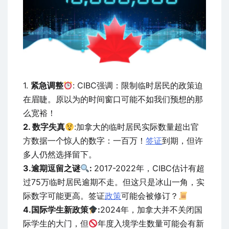
1.
紧急调整
: CIBC强调：限制临时居民的政策迫
在眉睫。原以为的时间窗口可能不如我们预想的那
么宽裕！
2. 数字失真
:加拿大的临时居民实际数量超出官
方数据一个惊人的数字：一百万！
签证
到期，但许
多人仍然选择留下。
3.逾期逗留之谜
:
2017-2022年，CIBC估计有超
过75万临时居民逾期不走。但这只是冰山一角，实
际数字可能更高。签证
政策
可能会被修订？
4.国际学生新政策
:
2024年，加拿大并不关闭国
际学生的大门，但
年度入境学生数量可能会有新