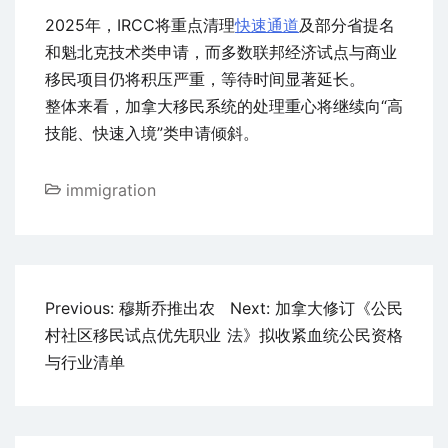
2025年，IRCC将重点清理
快速通道
及部分省提名
和魁北克技术类申请，而多数联邦经济试点与商业
移民项目仍将积压严重，等待时间显著延长。
整体来看，加拿大移民系统的处理重心将继续向“高
技能、快速入境”类申请倾斜。
immigration
文
Previous:
穆斯乔推出农
Next:
加拿大修订《公民
章
村社区移民试点优先职业
法》拟收紧血统公民资格
导
与行业清单
航