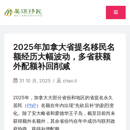
Skip
to
专注萨省持牌移民专业顾问 Song, Tiantian R520277
content
美琪移民 MQ immigration
2025年加拿大省提名移民名
额经历大幅波动，多省获额
外配额补回削减
31 10 月, 2025
chao.li
2025年，加拿大大部分省份和地区的省提名永久
居民（
PNP
）名额在年内出现“先砍后补”的剧烈变
化。除了安大略省和爱德华王子岛，截至目前尚未
获得额外名额外，其余省份均在年中成功与联邦政
府协商，获得补增配额。