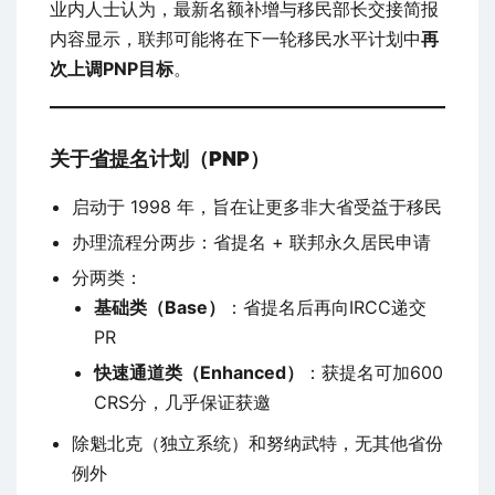
业内人士认为，最新名额补增与移民部长交接简报
内容显示，联邦可能将在下一轮移民水平计划中
再
次上调PNP目标
。
关于
省提名
计划（PNP）
启动于 1998 年，旨在让更多非大省受益于移民
办理流程分两步：省提名 + 联邦永久居民申请
分两类：
基础类（Base）
：省提名后再向IRCC递交
PR
快速通道类（Enhanced）
：获提名可加600
CRS分，几乎保证获邀
除魁北克（独立系统）和努纳武特，无其他省份
例外