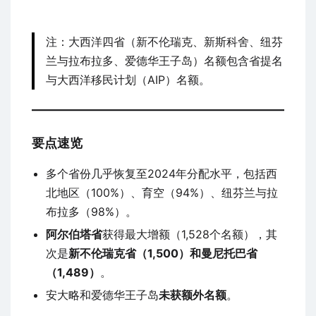
注：大西洋四省（新不伦瑞克、新斯科舍、纽芬
兰与拉布拉多、爱德华王子岛）名额包含省提名
与大西洋移民计划（AIP）名额。
要点速览
多个省份几乎恢复至2024年分配水平，包括西
北地区（100%）、育空（94%）、纽芬兰与拉
布拉多（98%）。
阿尔伯塔省
获得最大增额（1,528个名额），其
次是
新不伦瑞克省（1,500）和曼尼托巴省
（1,489）
。
安大略和爱德华王子岛
未获额外名额
。