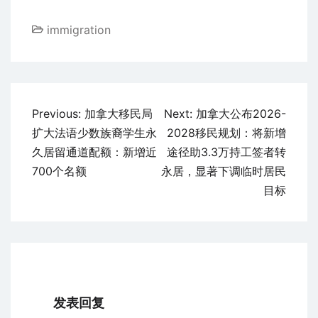
immigration
文
Previous:
加拿大移民局
Next:
加拿大公布2026-
章
扩大法语少数族裔学生永
2028移民规划：将新增
导
久居留通道配额：新增近
途径助3.3万持工签者转
航
700个名额
永居，显著下调临时居民
目标
发表回复